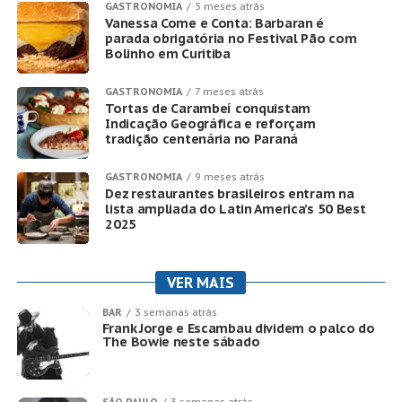
GASTRONOMIA
5 meses atrás
Vanessa Come e Conta: Barbaran é
parada obrigatória no Festival Pão com
Bolinho em Curitiba
GASTRONOMIA
7 meses atrás
Tortas de Carambeí conquistam
Indicação Geográfica e reforçam
tradição centenária no Paraná
GASTRONOMIA
9 meses atrás
Dez restaurantes brasileiros entram na
lista ampliada do Latin America’s 50 Best
2025
VER MAIS
BAR
3 semanas atrás
Frank Jorge e Escambau dividem o palco do
The Bowie neste sábado
SÃO PAULO
3 semanas atrás