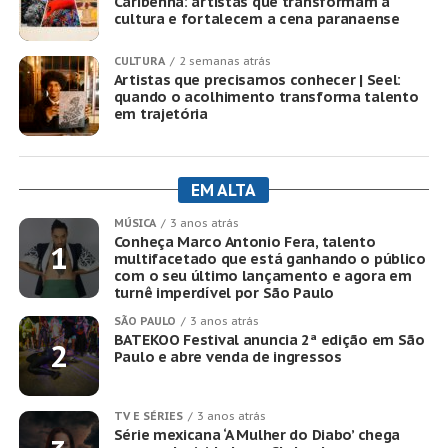
Caribenha: artistas que transformam a
cultura e fortalecem a cena paranaense
CULTURA
2 semanas atrás
Artistas que precisamos conhecer | Seel:
quando o acolhimento transforma talento
em trajetória
EM ALTA
MÚSICA
3 anos atrás
Conheça Marco Antonio Fera, talento
multifacetado que está ganhando o público
com o seu último lançamento e agora em
turnê imperdível por São Paulo
SÃO PAULO
3 anos atrás
BATEKOO Festival anuncia 2ª edição em São
Paulo e abre venda de ingressos
TV E SÉRIES
3 anos atrás
Série mexicana ‘A Mulher do Diabo’ chega