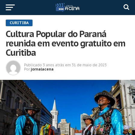
CURITIBA
Cultura Popular do Paraná
reunida em evento gratuito em
Curitiba
Publicado
3 anos atrás
em
31 de maio de 2023
Por
jornalacena