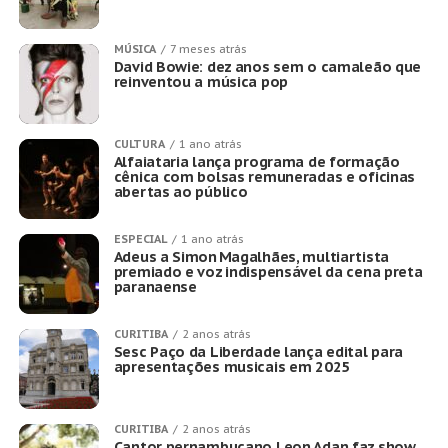
MÚSICA
7 meses atrás
David Bowie: dez anos sem o camaleão que
reinventou a música pop
CULTURA
1 ano atrás
Alfaiataria lança programa de formação
cênica com bolsas remuneradas e oficinas
abertas ao público
ESPECIAL
1 ano atrás
Adeus a Simon Magalhães, multiartista
premiado e voz indispensável da cena preta
paranaense
CURITIBA
2 anos atrás
Sesc Paço da Liberdade lança edital para
apresentações musicais em 2025
CURITIBA
2 anos atrás
Cantor pernambucano Leon Adan faz show