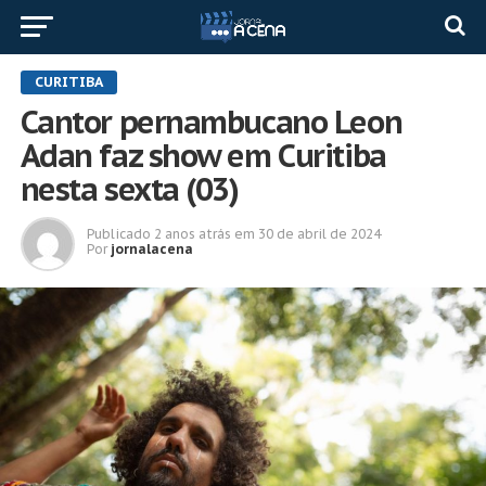
CURITIBA
Cantor pernambucano Leon
Adan faz show em Curitiba
nesta sexta (03)
Publicado
2 anos atrás
em
30 de abril de 2024
Por
jornalacena