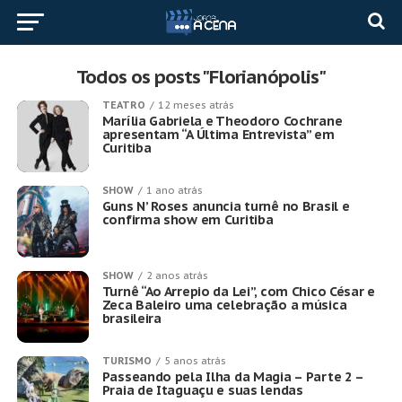
Todos os posts "Florianópolis"
TEATRO
12 meses atrás
Marília Gabriela e Theodoro Cochrane
apresentam “A Última Entrevista” em
Curitiba
SHOW
1 ano atrás
Guns N’ Roses anuncia turnê no Brasil e
confirma show em Curitiba
SHOW
2 anos atrás
Turnê “Ao Arrepio da Lei”, com Chico César e
Zeca Baleiro uma celebração a música
brasileira
TURISMO
5 anos atrás
Passeando pela Ilha da Magia – Parte 2 –
Praia de Itaguaçu e suas lendas