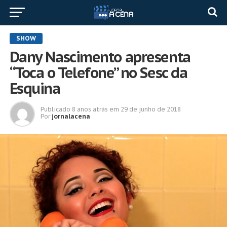
SHOW
Dany Nascimento apresenta
“Toca o Telefone” no Sesc da
Esquina
Publicado
8 anos atrás
em
29 de junho de 2018
Por
jornalacena