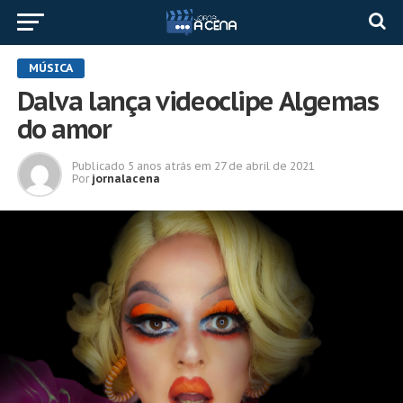
MÚSICA
Dalva lança videoclipe Algemas
do amor
Publicado
5 anos atrás
em
27 de abril de 2021
Por
jornalacena