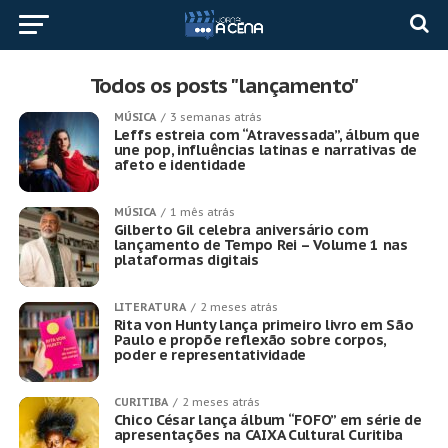
Todos os posts "lançamento"
MÚSICA
3 semanas atrás
Leffs estreia com “Atravessada”, álbum que
une pop, influências latinas e narrativas de
afeto e identidade
MÚSICA
1 mês atrás
Gilberto Gil celebra aniversário com
lançamento de Tempo Rei – Volume 1 nas
plataformas digitais
LITERATURA
2 meses atrás
Rita von Hunty lança primeiro livro em São
Paulo e propõe reflexão sobre corpos,
poder e representatividade
CURITIBA
2 meses atrás
Chico César lança álbum “FOFO” em série de
apresentações na CAIXA Cultural Curitiba