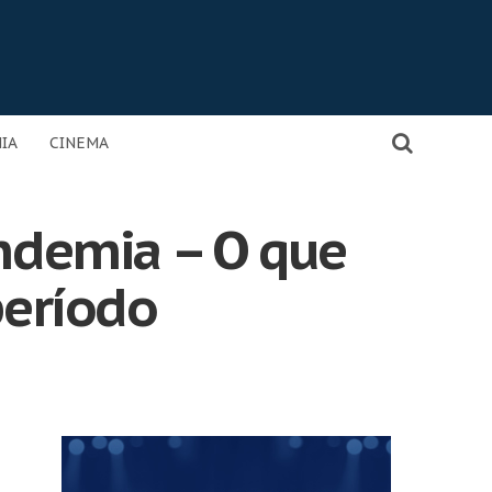
IA
CINEMA
andemia – O que
período