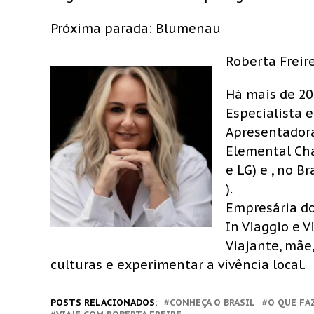
Próxima parada: Blumenau
Roberta Freir
Há mais de 20
Especialista 
Apresentadora
Elemental Cha
e LG) e , no B
).
Empresária do 
In Viaggio e 
Viajante, mãe
culturas e experimentar a vivência local.
POSTS RELACIONADOS:
CONHEÇA O BRASIL
O QUE FA