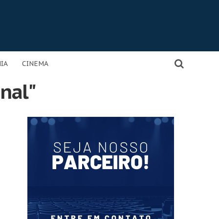
IA
CINEMA
anal"