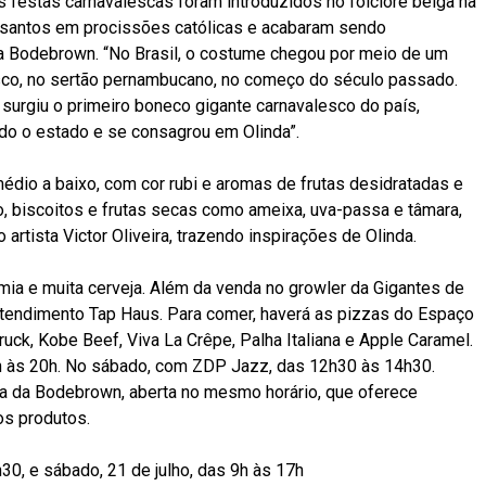
estas carnavalescas foram introduzidos no folclore belga na
r santos em procissões católicas e acabaram sendo
 da Bodebrown. “No Brasil, o costume chegou por meio de um
sco, no sertão pernambucano, no começo do século passado.
surgiu o primeiro boneco gigante carnavalesco do país,
todo o estado e se consagrou em Olinda”.
édio a baixo, com cor rubi e aromas de frutas desidratadas e
o, biscoitos e frutas secas como ameixa, uva-passa e tâmara,
 artista Victor Oliveira, trazendo inspirações de Olinda.
mia e muita cerveja. Além da venda no growler da Gigantes de
oatendimento Tap Haus. Para comer, haverá as pizzas do Espaço
uck, Kobe Beef, Viva La Crêpe, Palha Italiana e Apple Caramel.
h às 20h. No sábado, com ZDP Jazz, das 12h30 às 14h30.
ja da Bodebrown, aberta no mesmo horário, que oferece
os produtos.
h30, e sábado, 21 de julho, das 9h às 17h