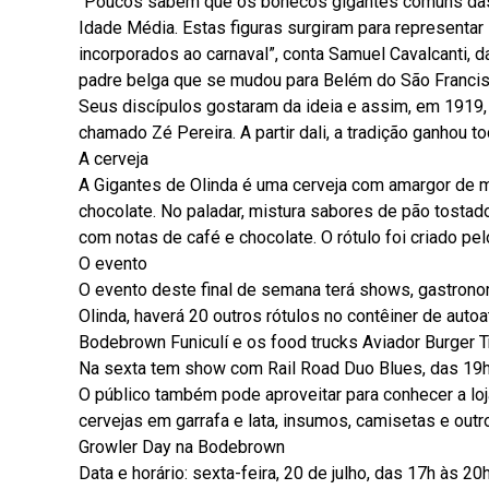
“Poucos sabem que os bonecos gigantes comuns das f
Idade Média. Estas figuras surgiram para representa
incorporados ao carnaval”, conta Samuel Cavalcanti,
padre belga que se mudou para Belém do São Franci
Seus discípulos gostaram da ideia e assim, em 1919, 
chamado Zé Pereira. A partir dali, a tradição ganhou 
A cerveja
A Gigantes de Olinda é uma cerveja com amargor de m
chocolate. No paladar, mistura sabores de pão tostad
com notas de café e chocolate. O rótulo foi criado pelo
O evento
O evento deste final de semana terá shows, gastrono
Olinda, haverá 20 outros rótulos no contêiner de aut
Bodebrown Funiculí e os food trucks Aviador Burger Tr
Na sexta tem show com Rail Road Duo Blues, das 19
O público também pode aproveitar para conhecer a lo
cervejas em garrafa e lata, insumos, camisetas e outr
Growler Day na Bodebrown
Data e horário: sexta-feira, 20 de julho, das 17h às 20