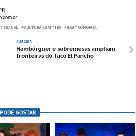
 PR
n.com.br
ARTESANAL
CULTURA CURITIBA
GASTRONOMIA
A SEGUIR
Hambúrguer e sobremesas ampliam
fronteiras do Taco El Pancho
 PODE GOSTAR