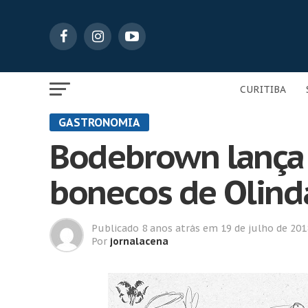
CURITIBA
GASTRONOMIA
Bodebrown lança 
bonecos de Olind
Publicado
8 anos atrás
em
19 de julho de 201
Por
jornalacena