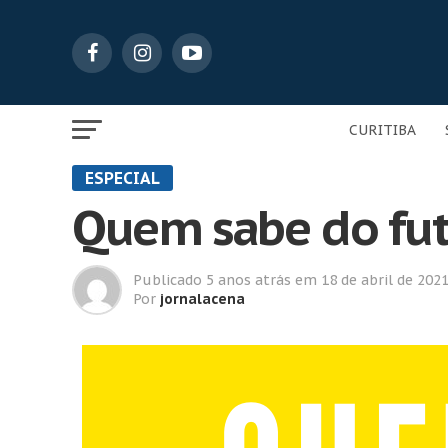
CURITIBA
ESPECIAL
Quem sabe do futu
Publicado
5 anos atrás
em
18 de abril de 202
Por
jornalacena