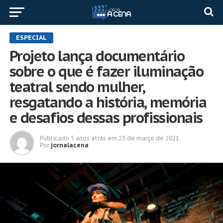
ESPECIAL
Projeto lança documentário
sobre o que é fazer iluminação
teatral sendo mulher,
resgatando a história, memória
e desafios dessas profissionais
Publicado
5 anos atrás
em
23 de março de 2021
Por
jornalacena