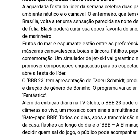
A aguardada festa do líder da semana celebra duas 
ambiente náutico e o carnaval. O enfermeiro, que t
Brasília, volta a ter uma sensação parecida na noite d
de folia, Black poderá curtir sua época favorita do a
de marinheiro.
Frutos do mar e espumante estão entre as preferência
máscaras carnavalescas, boias e âncora. Fitilhos, pa
comemoração. Um simulador de jet-ski vai garantir 
promover composições engraçadas para os espectadore
abre a festa do líder.
O ‘BBB 23’ tem apresentação de Tadeu Schmidt, produ
e direção de gênero de Boninho. O programa vai ao ar
‘Fantástico’.
Além da exibição diária na TV Globo, o BBB 23 pode s
câmeras ao vivo, um mosaico com sinais simultâneos, 
‘Bate-papo BBB’. Todos os dias, após a transmissão 
da casa, flashes ao longo do dia e o ‘BBB – A Eliminaç
decidir quem sai do jogo, o público pode acompanhar