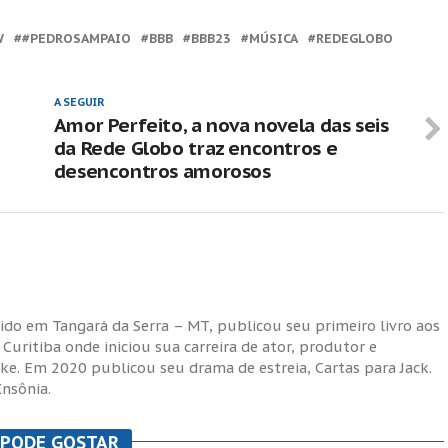
W
#PEDROSAMPAIO
BBB
BBB23
MÚSICA
REDEGLOBO
A SEGUIR
Amor Perfeito, a nova novela das seis
da Rede Globo traz encontros e
desencontros amorosos
cido em Tangará da Serra – MT, publicou seu primeiro livro aos
uritiba onde iniciou sua carreira de ator, produtor e
ike. Em 2020 publicou seu drama de estreia, Cartas para Jack.
Insônia.
 PODE GOSTAR