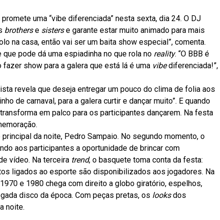
o promete uma “vibe diferenciada” nesta sexta, dia 24. O DJ
os
brothers
e
sisters
e garante estar muito animado para mais
olo na casa, então vai ser um baita show especial”, comenta.
 que pode dá uma espiadinha no que rola no
reality
. “O BBB é
 fazer show para a galera que está lá é uma
vibe
diferenciada!”,
ista revela que deseja entregar um pouco do clima de folia aos
o de carnaval, para a galera curtir e dançar muito”. E quando
ransforma em palco para os participantes dançarem. Na festa
emoração.
ção principal da noite, Pedro Sampaio. No segundo momento, o
ndo aos participantes a oportunidade de brincar com
e vídeo. Na terceira
trend
, o basquete toma conta da festa:
tos ligados ao esporte são disponibilizados aos jogadores. Na
 1970 e 1980 chega com direito a globo giratório, espelhos,
egada disco da época. Com peças pretas, os
looks
dos
 noite.