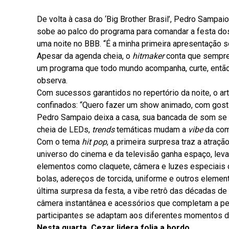
De volta à casa do ‘Big Brother Brasil’, Pedro Sampai
sobe ao palco do programa para comandar a festa d
uma noite no BBB. “É a minha primeira apresentação s
Apesar da agenda cheia, o
hitmaker
conta que sempre
um programa que todo mundo acompanha, curte, então
observa.
Com sucessos garantidos no repertório da noite, o art
confinados: “Quero fazer um show animado, com gostinh
Pedro Sampaio deixa a casa, sua bancada de som se t
cheia de LEDs,
trends
temáticas mudam a
vibe
da com
Com o tema
hit pop
, a primeira surpresa traz a atra
universo do cinema e da televisão ganha espaço, leva
elementos como claquete, câmera e luzes especiais d
bolas, adereços de torcida, uniforme e outros elemen
última surpresa da festa, a vibe retrô das décadas de
câmera instantânea e acessórios que completam a p
participantes se adaptam aos diferentes momentos da
Nesta quarta, Cezar lidera folia a bordo