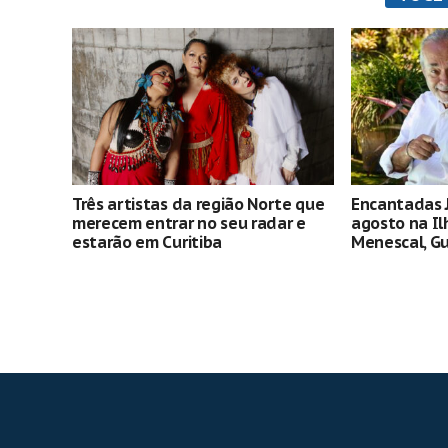
Três artistas da região Norte que
Encantadas 
merecem entrar no seu radar e
agosto na Il
estarão em Curitiba
Menescal, Gu
mais de 80 
gratuitas