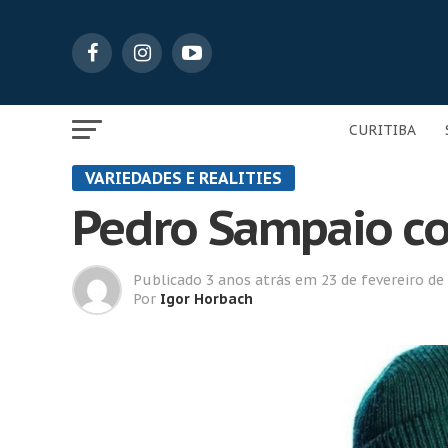
CURITIBA
VARIEDADES E REALITIES
Pedro Sampaio co
Publicado
3 anos atrás
em
23 de fevereiro de
Por
Igor Horbach