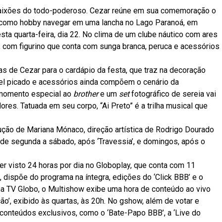
paixões do todo-poderoso. Cezar reúne em sua comemoração o
em como hobby navegar em uma lancha no Lago Paranoá, em
esta quarta-feira, dia 22. No clima de um clube náutico com ares
no, com figurino que conta com sunga branca, peruca e acessórios
s de Cezar para o cardápio da festa, que traz na decoração
pel picado e acessórios ainda compõem o cenário da
o momento especial ao
brother
e um
set
fotográfico de sereia vai
s. Tatuada em seu corpo, “Ai Preto” é a trilha musical que
ção de Mariana Mónaco, direção artística de Rodrigo Dourado
 de segunda a sábado, após ‘Travessia’, e domingos, após o
er visto 24 horas por dia no Globoplay, que conta com 11
dispõe do programa na íntegra, edições do ‘Click BBB’ e o
na TV Globo, o Multishow exibe uma hora de conteúdo ao vivo
ão’, exibido às quartas, às 20h. No gshow, além de votar e
 conteúdos exclusivos, como o ‘Bate-Papo BBB’, a ‘Live do