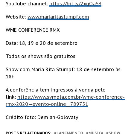
YouTube channel:
https://bit.ly/2xqQaSB
Website:
www.mariaritastumpf.com
WME CONFERENCE RMX
Data: 18, 19 e 20 de setembro
Todos os shows são gratuitos
Show com Maria Rita Stumpf: 18 de setembro às
18h
A conferência tem ingressos à venda pelo
link:
https://www.sympla.com.br/wme-conference-
rmx-2020—evento-online__789751
Crédito foto: Demian-Golovaty
POSTS RELACIONADOS:
LANÇAMENTO
MÚSICA
SHOW