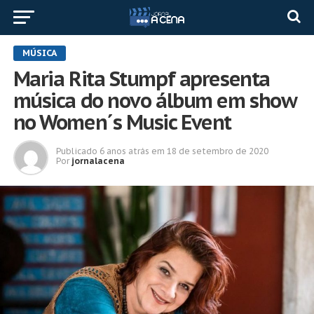
MÚSICA
Maria Rita Stumpf apresenta
música do novo álbum em show
no Women´s Music Event
Publicado
6 anos atrás
em
18 de setembro de 2020
Por
jornalacena