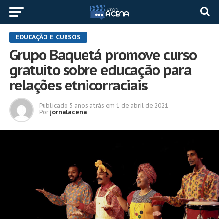
EDUCAÇÃO E CURSOS
Grupo Baquetá promove curso
gratuito sobre educação para
relações etnicorraciais
Publicado
5 anos atrás
em
1 de abril de 2021
Por
jornalacena