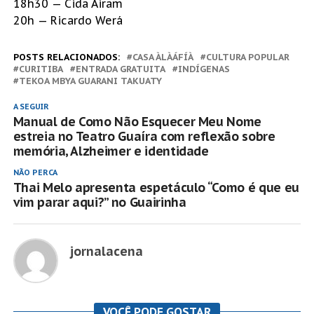
18h30 — Cida Airam
20h — Ricardo Werá
POSTS RELACIONADOS:
CASA ÀLÀÁFÍÀ
CULTURA POPULAR
CURITIBA
ENTRADA GRATUITA
INDÍGENAS
TEKOA MBYA GUARANI TAKUATY
A SEGUIR
Manual de Como Não Esquecer Meu Nome
estreia no Teatro Guaíra com reflexão sobre
memória, Alzheimer e identidade
NÃO PERCA
Thai Melo apresenta espetáculo “Como é que eu
vim parar aqui?” no Guairinha
jornalacena
VOCÊ PODE GOSTAR