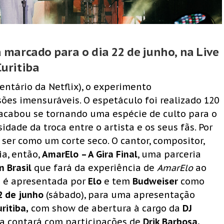
á marcado para o dia 22 de junho, na Live
Curitiba
ntário da Netflix), o experimento
ões imensuráveis. O espetáculo foi realizado 120
E acabou se tornando uma espécie de culto para o
dade da troca entre o artista e os seus fãs. Por
 ser como um corte seco. O cantor, compositor,
a, então,
AmarElo
– A Gira Final
, uma parceria
n Brasil
que fará da experiência de
AmarElo
ao
ue é apresentada por
Elo
e tem
Budweiser
como
2 de junho
(sábado), para uma apresentação
ritiba,
com show de abertura à cargo da
DJ
a contará com participações de
Drik Barbosa,