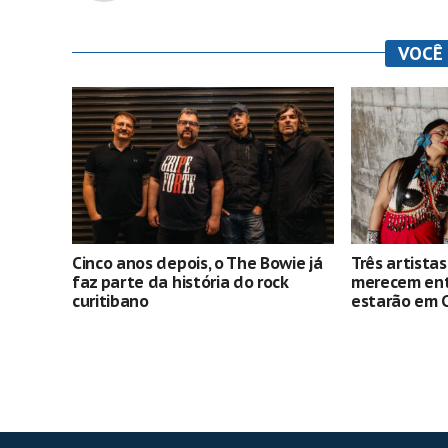
VOCÊ
Cinco anos depois, o The Bowie já
Três artista
faz parte da história do rock
merecem entr
curitibano
estarão em C