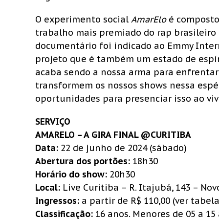
O experimento social
AmarElo
é composto 
trabalho mais premiado do rap brasileir
documentário foi indicado ao Emmy Interna
projeto que é também um estado de espírit
acaba sendo a nossa arma para enfrentar 
transformem os nossos shows nessa espéci
oportunidades para presenciar isso ao viv
SERVIÇO
AMARELO – A GIRA FINAL @CURITIBA
Data:
22 de junho de 2024 (sábado)
Abertura dos portões:
18h30
Horário do show:
20h30
Local:
Live Curitiba – R. Itajubá, 143 – No
Ingressos:
a partir de R$ 110,00 (ver tabe
Classificação:
16 anos. Menores de 05 a 1