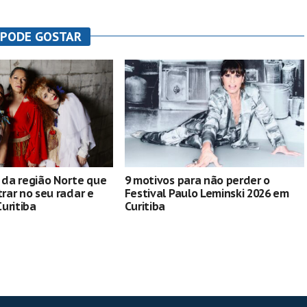
 PODE GOSTAR
s da região Norte que
9 motivos para não perder o
ar no seu radar e
Festival Paulo Leminski 2026 em
uritiba
Curitiba