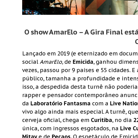
O show AmarElo – A Gira Final est
Lançado em 2019 (e eternizado em docume
social
AmarElo,
de
Emicida
, ganhou dimens
vezes, passou por 9 países e 55 cidades. 
público, tamanha a profundidade e intensi
isso, a despedida desta turnê não poderia
rapper e pensador contemporâneo anunci
da
Laboratório Fantasma
com a
Live Natio
vivo algo ainda mais especial. A turnê, q
cerveja oficial, chega em
Curitiba
, no dia
2
única, com ingressos esgotados, na
Live Cu
Mitay
e de
Pecaos.
O espetáculo de Emicid