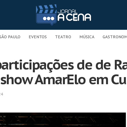
SÃO PAULO
EVENTOS
TEATRO
MÚSICA
GASTRONOM
articipações de de Ra
o show AmarElo em Cur
24