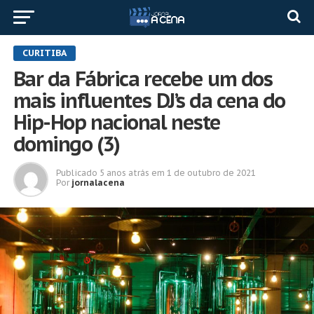
CURITIBA
Bar da Fábrica recebe um dos
mais influentes DJ’s da cena do
Hip-Hop nacional neste
domingo (3)
Publicado
5 anos atrás
em
1 de outubro de 2021
Por
jornalacena