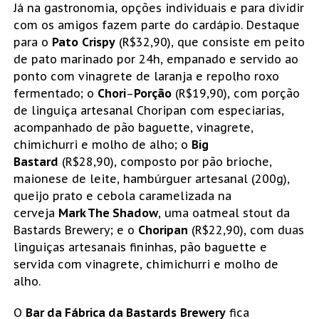
Já na gastronomia, opções individuais e para dividir
com os amigos fazem parte do cardápio. Destaque
para o
Pato
Crispy
(R$32,90), que consiste em peito
de pato marinado por 24h, empanado e servido ao
ponto com vinagrete de laranja e repolho roxo
fermentado; o
Chori
–
Porção
(R$19,90), com porção
de linguiça artesanal Choripan com especiarias,
acompanhado de pão baguette, vinagrete,
chimichurri e molho de alho; o
Big
Bastard
(R$28,90), composto por pão brioche,
maionese de leite, hambúrguer artesanal (200g),
queijo prato e cebola caramelizada na
cerveja
Mark The Shadow
, uma oatmeal stout da
Bastards Brewery; e o
Choripan
(R$22,90), com duas
linguiças artesanais fininhas, pão baguette e
servida com vinagrete, chimichurri e molho de
alho.
O
Bar da Fábrica da Bastards
Brewery
fica