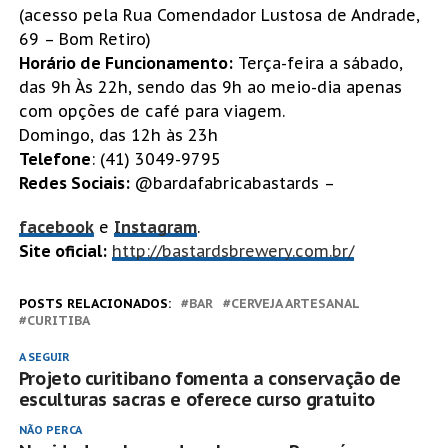
(acesso pela Rua Comendador Lustosa de Andrade,
69 – Bom Retiro)
Horário de Funcionamento:
Terça-feira a sábado,
das 9h Às 22h, sendo das 9h ao meio-dia apenas
com opções de café para viagem.
Domingo, das 12h às 23h
Telefone
: (41) 3049-9795
Redes Sociais:
@bardafabricabastards –
facebook
e
Instagram
.
Site oficial:
http://bastardsbrewery.com.br/
POSTS RELACIONADOS:
BAR
CERVEJA ARTESANAL
CURITIBA
A SEGUIR
Projeto curitibano fomenta a conservação de
esculturas sacras e oferece curso gratuito
NÃO PERCA