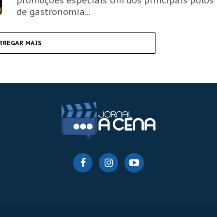
promoções especiais Um dos principais polos
de gastronomia...
RREGAR MAIS