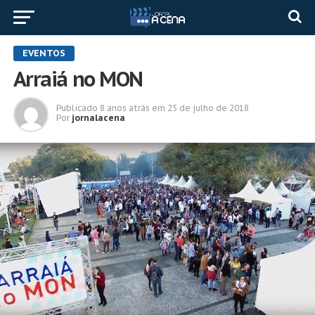
EVENTOS
Arraiá no MON
Publicado
8 anos atrás
em
25 de julho de 2018
Por
jornalacena