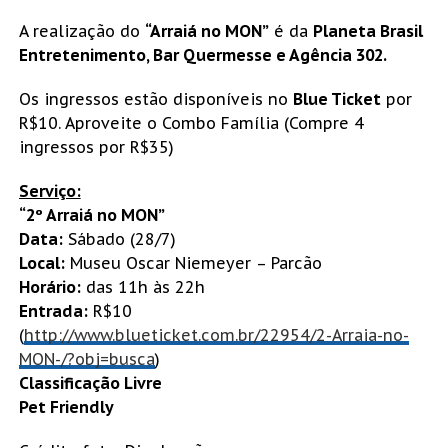
A realização do
“Arraiá no MON”
é da
Planeta Brasil
Entretenimento, Bar Quermesse e Agência 302.
Os ingressos estão disponíveis no
Blue Ticket
por
R$10. Aproveite o Combo Família (Compre 4
ingressos por R$35)
Serviço:
“2º Arraiá no MON”
Data:
Sábado (28/7)
Local:
Museu Oscar Niemeyer – Parcão
Horário:
das 11h às 22h
Entrada:
R$10
(
http://www.blueticket.com.br/22954/2-Arraia-no-
MON-/?obj=busca
)
Classificação Livre
Pet Friendly