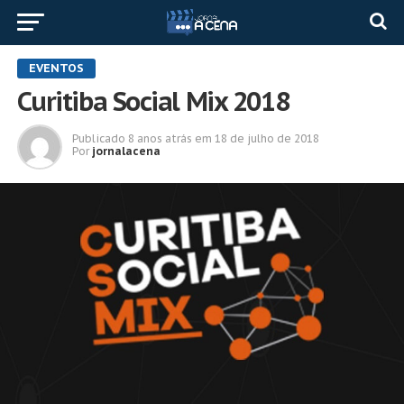
EVENTOS
Curitiba Social Mix 2018
Publicado
8 anos atrás
em
18 de julho de 2018
Por
jornalacena