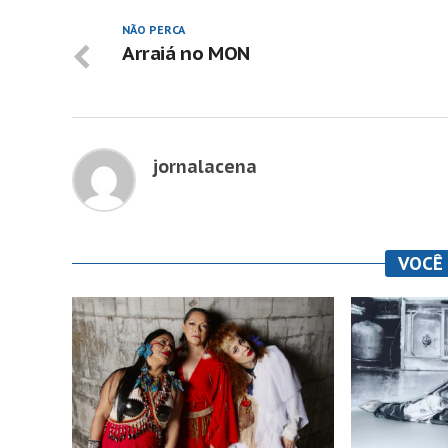
NÃO PERCA
Arraiá no MON
jornalacena
VOCÊ