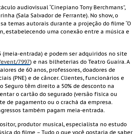
táculo audiovisual “Cinepiano Tony Berchmans”,
rinha (Sala Salvador de Ferrante). No show, o
sa temas autorais durante a projeção do filme “O
plin, estabelecendo uma conexão entre a música e
25 (meia-entrada) e podem ser adquiridos no site
/event/7997
) e nas bilheterias do Teatro Guaíra. A
iores de 60 anos, professores, doadores de
ais (PNE) e de câncer. Clientes, funcionários e
to Seguro têm direito a 50% de desconto na
entar o cartão do segurado (versão física ou
nte de pagamento ou o crachá da empresa.
ningressos também pagam meia-entrada.
sitor, produtor musical, especialista no estudo
úsica do filme – Tudo o que você gostaria de saber