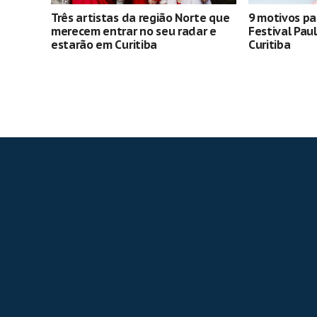
Três artistas da região Norte que
9 motivos pa
merecem entrar no seu radar e
Festival Pau
estarão em Curitiba
Curitiba