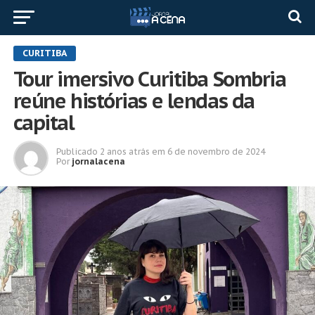
CURITIBA
Tour imersivo Curitiba Sombria
reúne histórias e lendas da
capital
Publicado
2 anos atrás
em
6 de novembro de 2024
Por
jornalacena