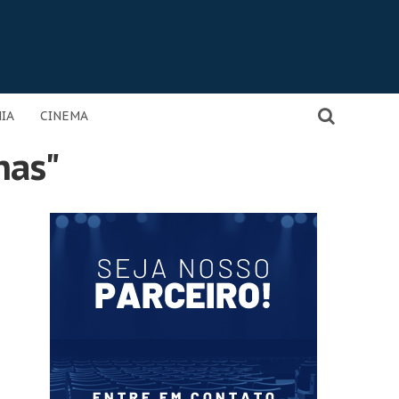
IA
CINEMA
has"