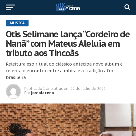
MÚSICA
Otis Selimane lança “Cordeiro de
Nanã” com Mateus Aleluia em
tributo aos Tincoãs
Releitura espiritual do clássico antecipa novo álbum e
celebra o encontro entre a mbira e a tradição afro-
brasileira
Publicado
1 ano atrás
em
22 de julho de 2025
Por
jornalacena