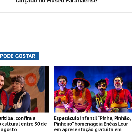
lançado no Museu Paranaense
 PODE GOSTAR
ritiba: confira a
Espetáculo infantil “Pinha, Pinhão,
cultural entre 30 de
Pinheiro” homenageia Enéas Lour
e agosto
em apresentação gratuita em