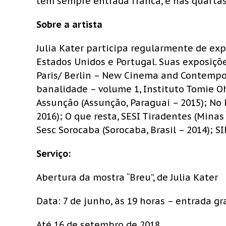
têm sempre entrada franca, e nas quartas
Sobre a artista
Julia Kater participa regularmente de expo
Estados Unidos e Portugal. Suas exposiçõ
Paris/ Berlin – New Cinema and Contemporar
banalidade – volume 1, Instituto Tomie Oht
Assunção (Assunção, Paraguai – 2015); No 
2016); O que resta, SESI Tiradentes (Minas G
Sesc Sorocaba (Sorocaba, Brasil – 2014); SIM
Serviço:
Abertura da mostra “Breu”, de Julia Kater
Data: 7 de junho, às 19 horas – entrada g
Até 16 de setembro de 2018