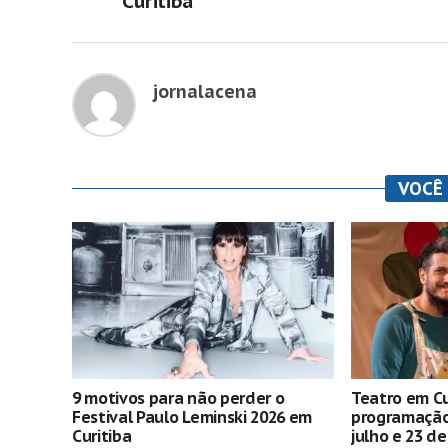
Curitiba
jornalacena
VOCÊ
9 motivos para não perder o
Teatro em Cu
Festival Paulo Leminski 2026 em
programação 
Curitiba
julho e 23 d