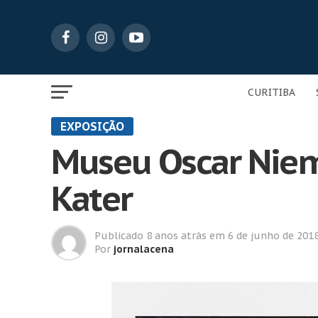
CURITIBA
EXPOSIÇÃO
Museu Oscar Nieme
Kater
Publicado
8 anos atrás
em
6 de junho de 201
Por
jornalacena