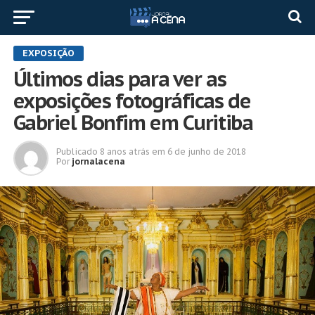
EXPOSIÇÃO
Últimos dias para ver as
exposições fotográficas de
Gabriel Bonfim em Curitiba
Publicado
8 anos atrás
em
6 de junho de 2018
Por
jornalacena