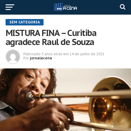
SEM CATEGORIA
MISTURA FINA – Curitiba
agradece Raul de Souza
Publicado
5 anos atrás
em
14 de junho de 2021
Por
jornalacena