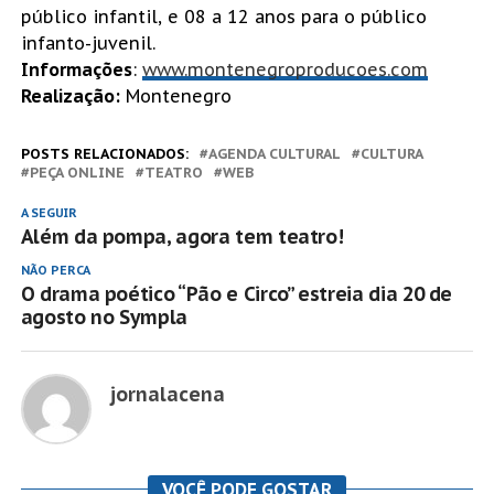
público infantil, e 08 a 12 anos para o público
infanto-juvenil.
Informações
:
www.montenegroproducoes.com
Realização:
Montenegro
POSTS RELACIONADOS:
AGENDA CULTURAL
CULTURA
PEÇA ONLINE
TEATRO
WEB
A SEGUIR
Além da pompa, agora tem teatro!
NÃO PERCA
O drama poético “Pão e Circo” estreia dia 20 de
agosto no Sympla
jornalacena
VOCÊ PODE GOSTAR