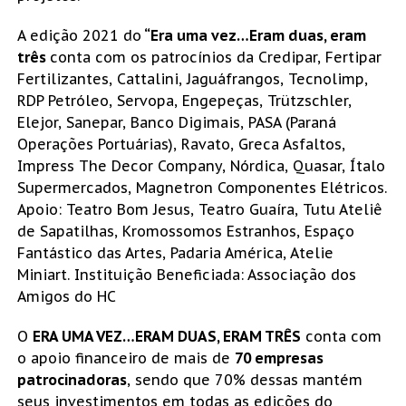
A edição 2021 do
“Era uma vez…Eram duas, eram
três
conta com os patrocínios da Credipar, Fertipar
Fertilizantes, Cattalini, Jaguáfrangos, Tecnolimp,
RDP Petróleo, Servopa, Engepeças, Trützschler,
Elejor, Sanepar, Banco Digimais, PASA (Paraná
Operações Portuárias), Ravato, Greca Asfaltos,
Impress The Decor Company, Nórdica, Quasar, Ítalo
Supermercados, Magnetron Componentes Elétricos.
Apoio: Teatro Bom Jesus, Teatro Guaíra, Tutu Ateliê
de Sapatilhas, Kromossomos Estranhos, Espaço
Fantástico das Artes, Padaria América, Atelie
Miniart. Instituição Beneficiada: Associação dos
Amigos do HC
O
ERA UMA VEZ…ERAM DUAS, ERAM TRÊS
conta com
o apoio financeiro de mais de
70 empresas
patrocinadoras
, sendo que 70% dessas mantém
seus investimentos em todas as edições do