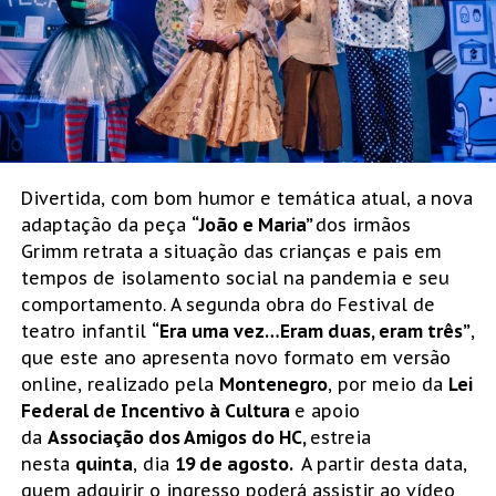
Divertida, com bom humor e temática atual, a
nova
adaptação da peça
“João e Maria”
dos irmãos
Grimm
retrata a situação das crianças e pais em
tempos de isolamento social na pandemia e seu
comportamento. A segunda obra do Festival de
teatro infantil
“Era uma vez…Eram duas, eram três”
,
que este ano apresenta novo formato em versão
online, realizado pela
Montenegro
, por meio da
Lei
Federal de Incentivo à Cultura
e apoio
da
Associação dos Amigos do HC,
estreia
nesta
quinta
, dia
19 de agosto.
A partir desta data,
quem adquirir o ingresso poderá assistir ao vídeo