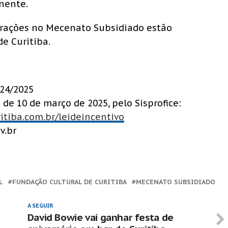
nente.
erações no Mecenato Subsidiado estão
de Curitiba.
024/2025
de 10 de março de 2025, pelo Sisprofice:
tiba.com.br/leideincentivo
v.br
L
FUNDAÇÃO CULTURAL DE CURITIBA
MECENATO SUBSIDIADO
A SEGUIR
David Bowie vai ganhar festa de