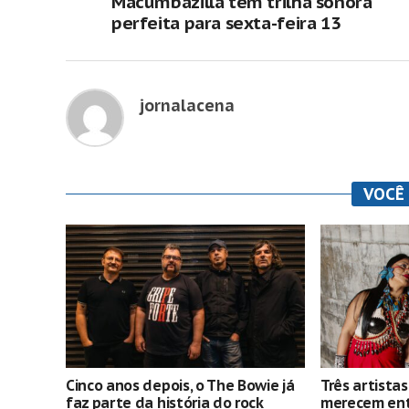
Macumbazilla tem trilha sonora
perfeita para sexta-feira 13
jornalacena
VOCÊ
Cinco anos depois, o The Bowie já
Três artista
faz parte da história do rock
merecem entr