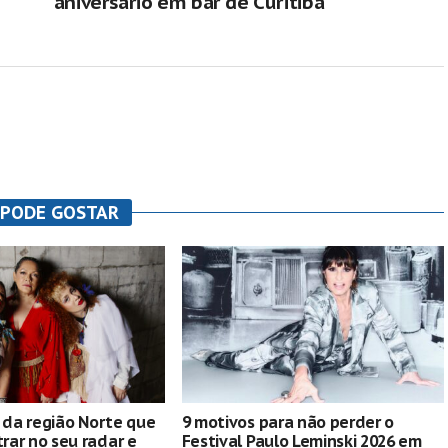
aniversário em bar de Curitiba
 PODE GOSTAR
s da região Norte que
9 motivos para não perder o
ar no seu radar e
Festival Paulo Leminski 2026 em