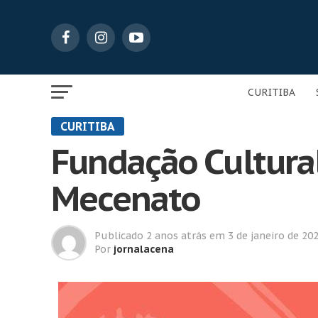
CURITIBA
CURITIBA
Fundação Cultural
Mecenato
Publicado
2 anos atrás
em
3 de janeiro de 20
Por
jornalacena