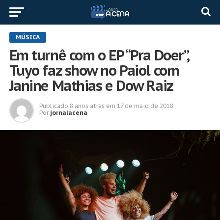
MÚSICA
Em turnê com o EP “Pra Doer”,
Tuyo faz show no Paiol com
Janine Mathias e Dow Raiz
Publicado
8 anos atrás
em
17 de maio de 2018
Por
jornalacena