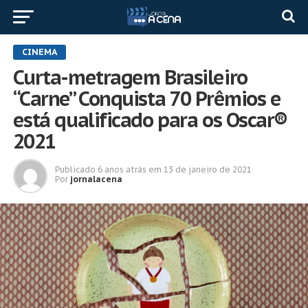
CINEMA
Curta-metragem Brasileiro
“Carne” Conquista 70 Prêmios e
está qualificado para os Oscar®
2021
Publicado
6 anos atrás
em
13 de janeiro de 2021
Por
jornalacena