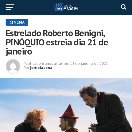
CINEMA
Estrelado Roberto Benigni,
PINÓQUIO estreia dia 21 de
janeiro
Publicado
6 anos atrás
em
12 de janeiro de 2021
Por
jornalacena