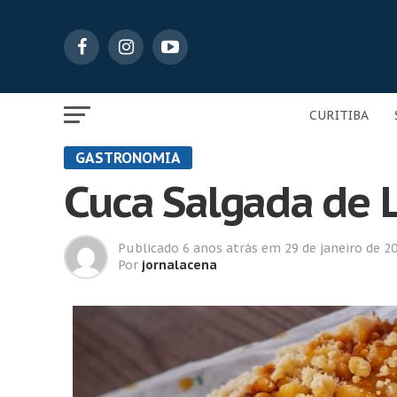
CURITIBA
GASTRONOMIA
Cuca Salgada de
Publicado
6 anos atrás
em
29 de janeiro de 2
Por
jornalacena