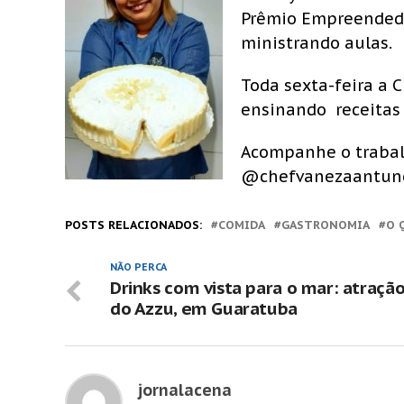
Prêmio Empreendedor
ministrando aulas.
Toda sexta-feira a C
ensinando receitas 
Acompanhe o trabal
@chefvanezaantun
POSTS RELACIONADOS:
COMIDA
GASTRONOMIA
O 
NÃO PERCA
Drinks com vista para o mar: atraçã
do Azzu, em Guaratuba
jornalacena