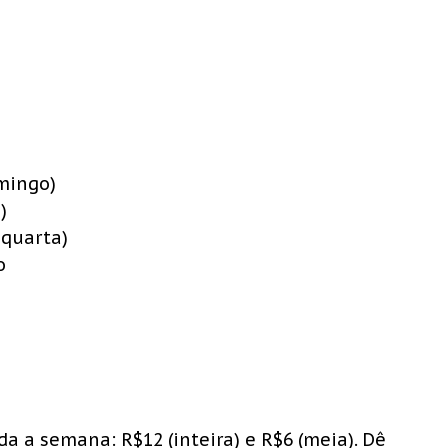
omingo)
)
 quarta)
o
da a semana: R$12 (inteira) e R$6 (meia). Dê