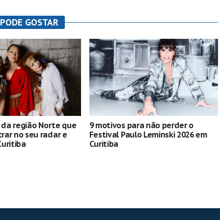
 PODE GOSTAR
s da região Norte que
9 motivos para não perder o
ar no seu radar e
Festival Paulo Leminski 2026 em
uritiba
Curitiba