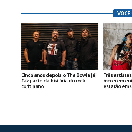
VOCÊ
Cinco anos depois, o The Bowie já
Três artista
faz parte da história do rock
merecem entr
curitibano
estarão em C