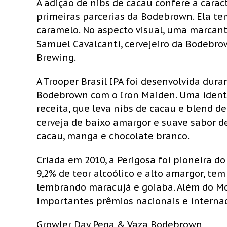
A adição de nibs de cacau confere a carac
primeiras parcerias da Bodebrown. Ela tem
caramelo. No aspecto visual, uma marcante 
Samuel Cavalcanti, cervejeiro da Bodebro
Brewing.
A Trooper Brasil IPA foi desenvolvida dur
Bodebrown com o Iron Maiden. Uma identid
receita, que leva nibs de cacau e blend d
cerveja de baixo amargor e suave sabor de
cacau, manga e chocolate branco.
Criada em 2010, a Perigosa foi pioneira do
9,2% de teor alcoólico e alto amargor, tem
lembrando maracujá e goiaba. Além do Mon
importantes prêmios nacionais e internac
Growler Day Pega & Vaza Bodebrown