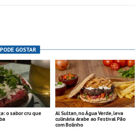
 PODE GOSTAR
a: o sabor cru que
Al Sultan, no Água Verde, leva
iba
culinária árabe ao Festival Pão
com Bolinho