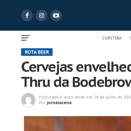
CURITIBA
ROTA BEER
Cervejas envelhec
Thru da Bodebro
Publicado
6 anos atrás
em
29 de julho de 202
Por
jornalacena