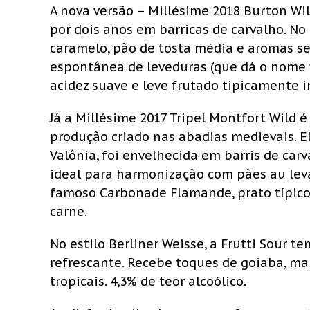
A nova versão – Millésime 2018 Burton Wil
por dois anos em barricas de carvalho. No
caramelo, pão de tosta média e aromas s
espontânea de leveduras (que dá o nome wi
acidez suave e leve frutado tipicamente i
Já a Millésime 2017 Tripel Montfort Wild é
produção criado nas abadias medievais. E
Valônia, foi envelhecida em barris de car
ideal para harmonização com pães au lev
famoso Carbonade Flamande, prato típico d
carne.
No estilo Berliner Weisse, a Frutti Sour 
refrescante. Recebe toques de goiaba, ma
tropicais. 4,3% de teor alcoólico.