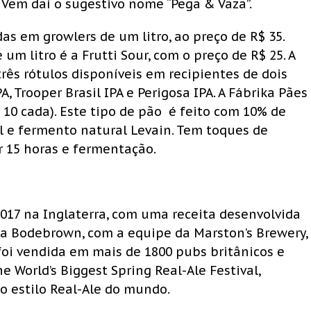
 Vem daí o sugestivo nome “Pega & Vaza”.
as em growlers de um litro, ao preço de R$ 35.
 litro é a Frutti Sour, com o preço de R$ 25. A
três rótulos disponíveis em recipientes de dois
PA, Trooper Brasil IPA e Perigosa IPA. A Fábrika Pães
10 cada). Este tipo de pão é feito com 10% de
al e fermento natural Levain. Tem toques de
 15 horas e fermentação.
 2017 na Inglaterra, com uma receita desenvolvida
da Bodebrown, com a equipe da Marston’s Brewery,
foi vendida em mais de 1800 pubs britânicos e
World’s Biggest Spring Real-Ale Festival,
ao estilo Real-Ale do mundo.