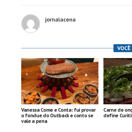
jornalacena
VOCÊ
Vanessa Come e Conta: fui provar
Carne de onç
o fondue do Outback e conto se
define Curit
vale a pena