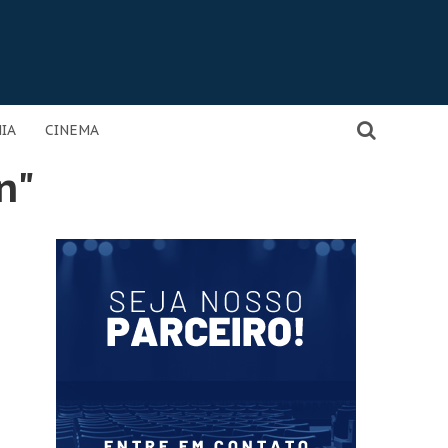
IA
CINEMA
n"