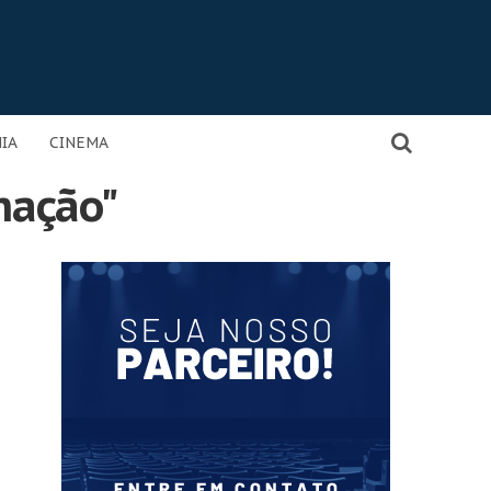
IA
CINEMA
mação"