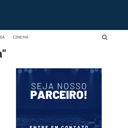
IA
CINEMA
a"