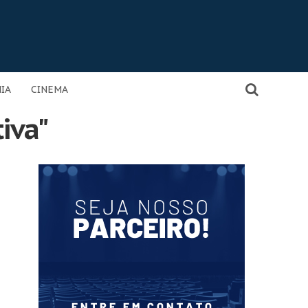
IA
CINEMA
tiva"