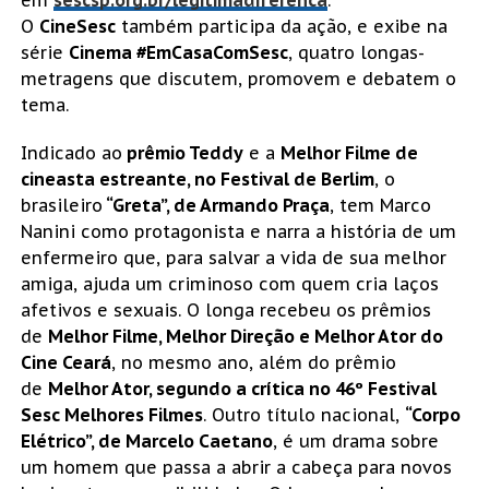
em
sescsp.org.br/legitimadiferenca
.
O
CineSesc
também participa da ação, e exibe na
série
Cinema #EmCasaComSesc
, quatro longas-
metragens que discutem, promovem e debatem o
tema.
Indicado ao
prêmio Teddy
e a
Melhor Filme de
cineasta estreante, no Festival de Berlim
, o
brasileiro
“Greta”, de Armando Praça
, tem Marco
Nanini como protagonista e narra a história de um
enfermeiro que, para salvar a vida de sua melhor
amiga, ajuda um criminoso com quem cria laços
afetivos e sexuais. O longa recebeu os prêmios
de
Melhor Filme, Melhor Direção e Melhor Ator do
Cine Ceará
, no mesmo ano, além do prêmio
de
Melhor Ator, segundo a crítica no 46º Festival
Sesc Melhores Filmes
. Outro título nacional,
“Corpo
Elétrico”, de Marcelo Caetano
, é um drama sobre
um homem que passa a abrir a cabeça para novos