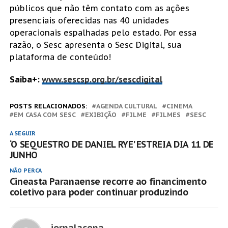
públicos que não têm contato com as ações
presenciais oferecidas nas 40 unidades
operacionais espalhadas pelo estado. Por essa
razão, o Sesc apresenta o Sesc Digital, sua
plataforma de conteúdo!
Saiba+:
www.sescsp.org.br/sescdigital
POSTS RELACIONADOS:
AGENDA CULTURAL
CINEMA
EM CASA COM SESC
EXIBIÇÃO
FILME
FILMES
SESC
A SEGUIR
‘O SEQUESTRO DE DANIEL RYE’ ESTREIA DIA 11 DE
JUNHO
NÃO PERCA
Cineasta Paranaense recorre ao financimento
coletivo para poder continuar produzindo
jornalacena