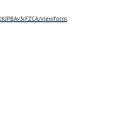
RKJPBAv3rFZCA/viewform
.