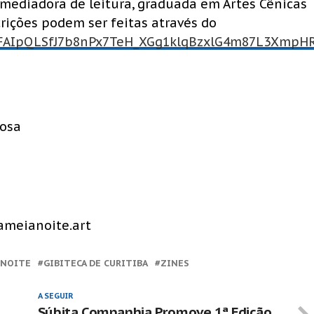
 mediadora de leitura, graduada em Artes Cênicas
crições podem ser feitas através do
/1FAIpQLSfJ7b8nPx7TeH_XGg1klqBzxlG4m87L3XmpH
Rosa
ameianoite.art
 NOITE
GIBITECA DE CURITIBA
ZINES
A SEGUIR
Súbita Companhia Promove 1ª Edição