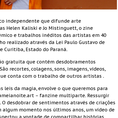
ico independente que difunde arte
s Helen Kaliski e Jo Mistinguett, o zine
mico e trabalhos inéditos das artistas em 40
lho realizado através da Lei Paulo Gustavo de
 Curitiba, Estado do Paraná.
ção gratuita que contém desdobramentos
São recortes, colagens, sons, imagens, vídeos,
que conta com o trabalho de outros artistas .
as leis da magia, envolve o que queremos para
ameianoite.art – fanzine multiparte. Ressurgir
 O desdobrar de sentimentos através de criações
 Em algum momento nos últimos anos, um vídeo de
spertou a vontade de compartilhar histórias