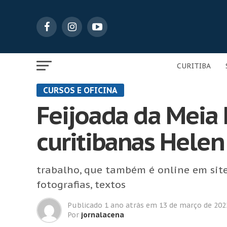
CURITIBA
CURSOS E OFICINA
Feijoada da Meia N
curitibanas Helen 
trabalho, que também é online em site 
fotografias, textos
Publicado
1 ano atrás
em
13 de março de 202
Por
jornalacena