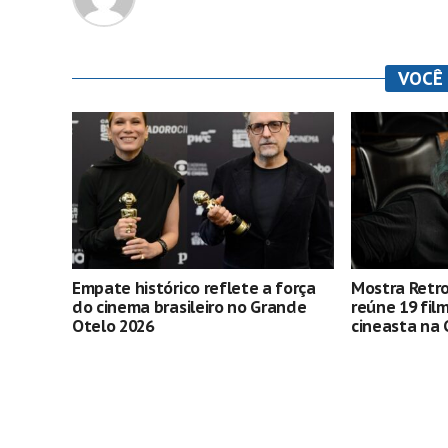
VOCÊ
Empate histórico reflete a força
Mostra Retro
do cinema brasileiro no Grande
reúne 19 fil
Otelo 2026
cineasta na 
Curitiba