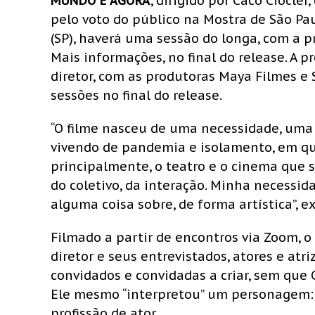
MUNDO É AGORA
, dirigido por Caco Ciocl
pelo voto do público na Mostra de São Pau
(SP), haverá uma sessão do longa, com a 
Mais informações, no final do release. A 
diretor, com as produtoras Maya Filmes e 
sessões no final do release.
“O filme nasceu de uma necessidade, u
vivendo de pandemia e isolamento, em que
principalmente, o teatro e o cinema que s
do coletivo, da interação. Minha necessid
alguma coisa sobre, de forma artística”, ex
Filmado a partir de encontros via Zoom, 
diretor e seus entrevistados, atores e atr
convidados e convidadas a criar, sem que
Ele mesmo “interpretou” um personagem:
profissão de ator.