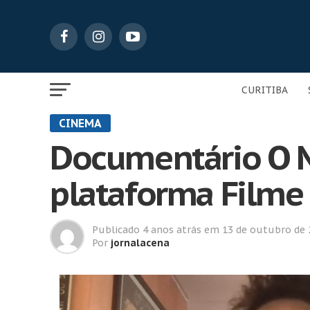
CURITIBA
CINEMA
Documentário O M
plataforma Filme
Publicado
4 anos atrás
em
13 de outubro de 
Por
jornalacena