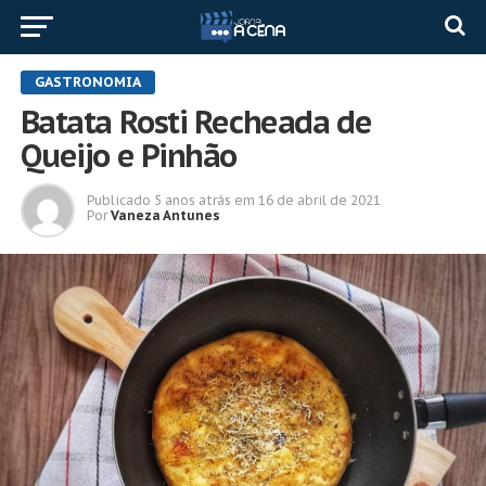
GASTRONOMIA
Batata Rosti Recheada de
Queijo e Pinhão
Publicado
5 anos atrás
em
16 de abril de 2021
Por
Vaneza Antunes