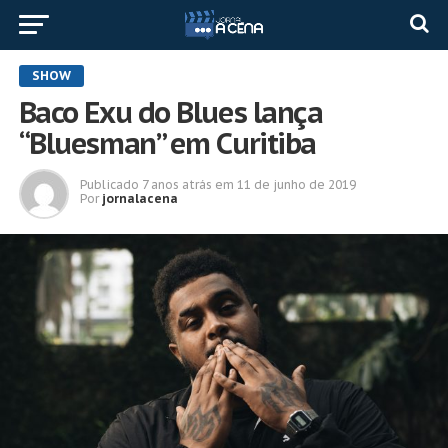
SHOW
Baco Exu do Blues lança
“Bluesman” em Curitiba
Publicado
7 anos atrás
em
11 de junho de 2019
Por
jornalacena