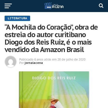
LITERATURA
“A Mochila do Coração”, obra de
estreia do autor curitibano
Diogo dos Reis Ruiz, é o mais
vendido da Amazon Brasil
Publicado
6 anos atrás
em
28 de julho de 2020
Por
jornalacena