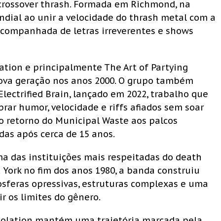
crossover thrash. Formada em Richmond, na
ndial ao unir a velocidade do thrash metal com a
acompanhada de letras irreverentes e shows
ation e principalmente The Art of Partying
nova geração nos anos 2000. O grupo também
lectrified Brain, lançado em 2022, trabalho que
rar humor, velocidade e riffs afiados sem soar
 o retorno do Municipal Waste aos palcos
das após cerca de 15 anos.
a das instituições mais respeitadas do death
York no fim dos anos 1980, a banda construiu
feras opressivas, estruturas complexas e uma
 os limites do gênero.
molation mantém uma trajetória marcada pela