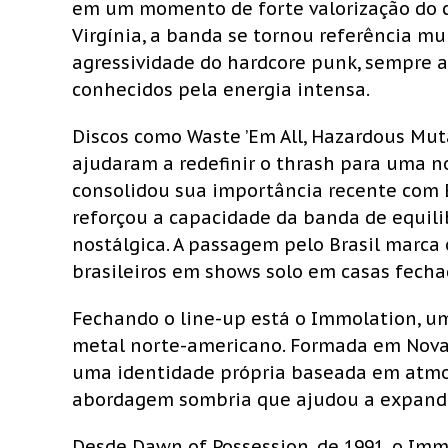
em um momento de forte valorização do 
Virgínia, a banda se tornou referência mu
agressividade do hardcore punk, sempre 
conhecidos pela energia intensa.
Discos como Waste ’Em All, Hazardous Mut
ajudaram a redefinir o thrash para uma 
consolidou sua importância recente com E
reforçou a capacidade da banda de equilib
nostálgica. A passagem pelo Brasil marca
brasileiros em shows solo em casas fecha
Fechando o line-up está o Immolation, um
metal norte-americano. Formada em Nova 
uma identidade própria baseada em atmos
abordagem sombria que ajudou a expandir
Desde Dawn of Possession, de 1991, o Im