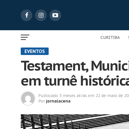
CURITIBA
EVENTOS
Testament, Munic
em turnê históric
Publicado
3 meses atrás
em
22 de maio de 2
Por
jornalacena