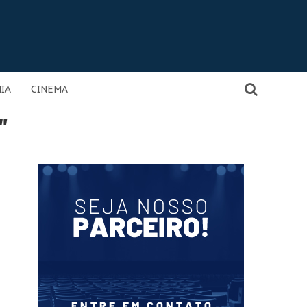
IA
CINEMA
"