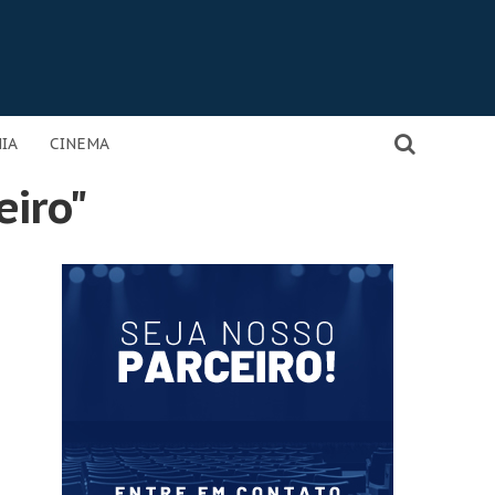
IA
CINEMA
eiro"